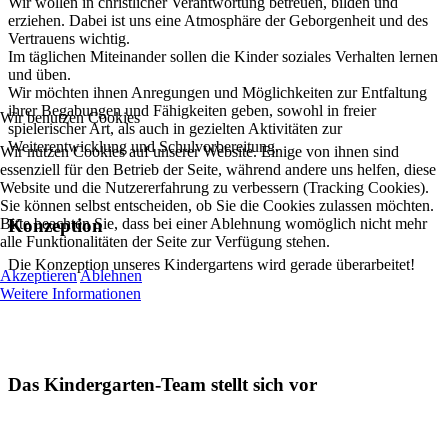
Wir wollen in christlicher Verantwortung betreuen, bilden und
erziehen. Dabei ist uns eine Atmosphäre der Geborgenheit und des
Vertrauens wichtig.
Im täglichen Miteinander sollen die Kinder soziales Verhalten lernen
und üben.
Wir möchten ihnen Anregungen und Möglichkeiten zur Entfaltung
ihrer Begabungen und Fähigkeiten geben, sowohl in freier
Wir benutzen Cookies
spielerischer Art, als auch in gezielten Aktivitäten zur
Weiterentwicklung und Schulvorbereitung.
Wir nutzen Cookies auf unserer Website. Einige von ihnen sind
essenziell für den Betrieb der Seite, während andere uns helfen, diese
Website und die Nutzererfahrung zu verbessern (Tracking Cookies).
Sie können selbst entscheiden, ob Sie die Cookies zulassen möchten.
Bitte beachten Sie, dass bei einer Ablehnung womöglich nicht mehr
Konzeption
alle Funktionalitäten der Seite zur Verfügung stehen.
Die Konzeption unseres Kindergartens wird gerade überarbeitet!
Akzeptieren
Ablehnen
Weitere Informationen
Das Kindergarten-Team stellt sich vor