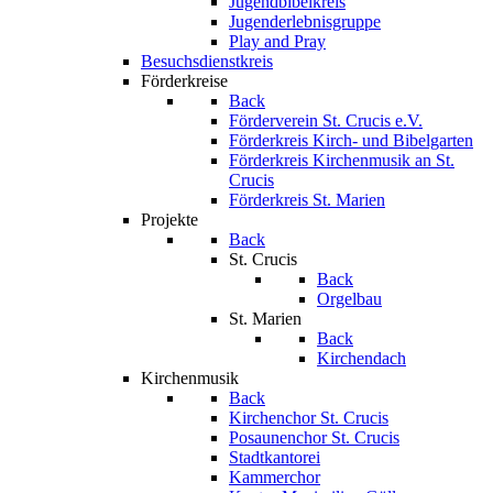
Jugendbibelkreis
Jugenderlebnisgruppe
Play and Pray
Besuchsdienstkreis
Förderkreise
Back
Förderverein St. Crucis e.V.
Förderkreis Kirch- und Bibelgarten
Förderkreis Kirchenmusik an St.
Crucis
Förderkreis St. Marien
Projekte
Back
St. Crucis
Back
Orgelbau
St. Marien
Back
Kirchendach
Kirchenmusik
Back
Kirchenchor St. Crucis
Posaunenchor St. Crucis
Stadtkantorei
Kammerchor