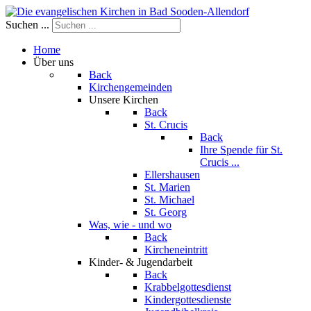
Suchen ...
Home
Über uns
Back
Kirchengemeinden
Unsere Kirchen
Back
St. Crucis
Back
Ihre Spende für St.
Crucis ...
Ellershausen
St. Marien
St. Michael
St. Georg
Was, wie - und wo
Back
Kircheneintritt
Kinder- & Jugendarbeit
Back
Krabbelgottesdienst
Kindergottesdienste