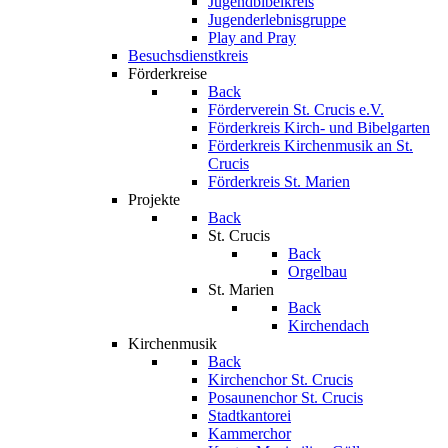
Jugendbibelkreis
Jugenderlebnisgruppe
Play and Pray
Besuchsdienstkreis
Förderkreise
Back
Förderverein St. Crucis e.V.
Förderkreis Kirch- und Bibelgarten
Förderkreis Kirchenmusik an St.
Crucis
Förderkreis St. Marien
Projekte
Back
St. Crucis
Back
Orgelbau
St. Marien
Back
Kirchendach
Kirchenmusik
Back
Kirchenchor St. Crucis
Posaunenchor St. Crucis
Stadtkantorei
Kammerchor