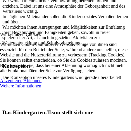
Wir wollen in christlicher Verantwortung betreuen, bilden und
erziehen. Dabei ist uns eine Atmosphäre der Geborgenheit und des
Vertrauens wichtig.
Im täglichen Miteinander sollen die Kinder soziales Verhalten lernen
und üben.
Wir möchten ihnen Anregungen und Möglichkeiten zur Entfaltung
ihrer Begabungen und Fähigkeiten geben, sowohl in freier
Wir benutzen Cookies
spielerischer Art, als auch in gezielten Aktivitäten zur
Weiterentwicklung und Schulvorbereitung.
Wir nutzen Cookies auf unserer Website. Einige von ihnen sind
essenziell für den Betrieb der Seite, während andere uns helfen, diese
Website und die Nutzererfahrung zu verbessern (Tracking Cookies).
Sie können selbst entscheiden, ob Sie die Cookies zulassen möchten.
Bitte beachten Sie, dass bei einer Ablehnung womöglich nicht mehr
Konzeption
alle Funktionalitäten der Seite zur Verfügung stehen.
Die Konzeption unseres Kindergartens wird gerade überarbeitet!
Akzeptieren
Ablehnen
Weitere Informationen
Das Kindergarten-Team stellt sich vor