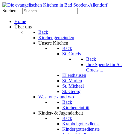
Suchen ...
Home
Über uns
Back
Kirchengemeinden
Unsere Kirchen
Back
St. Crucis
Back
Ihre Spende für St.
Crucis ...
Ellershausen
St. Marien
St. Michael
St. Georg
Was, wie - und wo
Back
Kircheneintritt
Kinder- & Jugendarbeit
Back
Krabbelgottesdienst
Kindergottesdienste