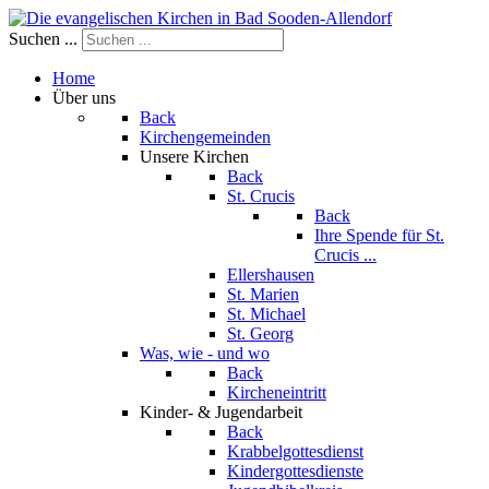
Suchen ...
Home
Über uns
Back
Kirchengemeinden
Unsere Kirchen
Back
St. Crucis
Back
Ihre Spende für St.
Crucis ...
Ellershausen
St. Marien
St. Michael
St. Georg
Was, wie - und wo
Back
Kircheneintritt
Kinder- & Jugendarbeit
Back
Krabbelgottesdienst
Kindergottesdienste