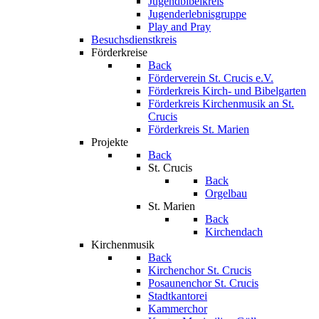
Jugendbibelkreis
Jugenderlebnisgruppe
Play and Pray
Besuchsdienstkreis
Förderkreise
Back
Förderverein St. Crucis e.V.
Förderkreis Kirch- und Bibelgarten
Förderkreis Kirchenmusik an St.
Crucis
Förderkreis St. Marien
Projekte
Back
St. Crucis
Back
Orgelbau
St. Marien
Back
Kirchendach
Kirchenmusik
Back
Kirchenchor St. Crucis
Posaunenchor St. Crucis
Stadtkantorei
Kammerchor