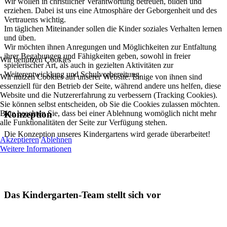
Wir wollen in christlicher Verantwortung betreuen, bilden und
erziehen. Dabei ist uns eine Atmosphäre der Geborgenheit und des
Vertrauens wichtig.
Im täglichen Miteinander sollen die Kinder soziales Verhalten lernen
und üben.
Wir möchten ihnen Anregungen und Möglichkeiten zur Entfaltung
ihrer Begabungen und Fähigkeiten geben, sowohl in freier
Wir benutzen Cookies
spielerischer Art, als auch in gezielten Aktivitäten zur
Weiterentwicklung und Schulvorbereitung.
Wir nutzen Cookies auf unserer Website. Einige von ihnen sind
essenziell für den Betrieb der Seite, während andere uns helfen, diese
Website und die Nutzererfahrung zu verbessern (Tracking Cookies).
Sie können selbst entscheiden, ob Sie die Cookies zulassen möchten.
Bitte beachten Sie, dass bei einer Ablehnung womöglich nicht mehr
Konzeption
alle Funktionalitäten der Seite zur Verfügung stehen.
Die Konzeption unseres Kindergartens wird gerade überarbeitet!
Akzeptieren
Ablehnen
Weitere Informationen
Das Kindergarten-Team stellt sich vor