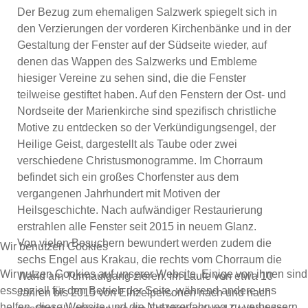
Der Bezug zum ehemaligen Salzwerk spiegelt sich in
den Verzierungen der vorderen Kirchenbänke und in der
Gestaltung der Fenster auf der Südseite wieder, auf
denen das Wappen des Salzwerks und Embleme
hiesiger Vereine zu sehen sind, die die Fenster
teilweise gestiftet haben. Auf den Fenstern der Ost- und
Nordseite der Marienkirche sind spezifisch christliche
Motive zu entdecken so der Verkündigungsengel, der
Heilige Geist, dargestellt als Taube oder zwei
verschiedene Christusmonogramme. Im Chorraum
befindet sich ein großes Chorfenster aus dem
vergangenen Jahrhundert mit Motiven der
Heilsgeschichte. Nach aufwändiger Restaurierung
erstrahlen alle Fenster seit 2015 in neuem Glanz.
Von vielen Besuchern bewundert werden zudem die
Wir benutzen Cookies
sechs Engel aus Krakau, die rechts vom Chorraum die
Wir nutzen Cookies auf unserer Website. Einige von ihnen sind
Wand am Turmaufgang zieren. Im Laufe von etwa 10
essenziell für den Betrieb der Seite, während andere uns
Jahren bis 2015 von Einzelpersonen nach und nach
helfen, diese Website und die Nutzererfahrung zu verbessern