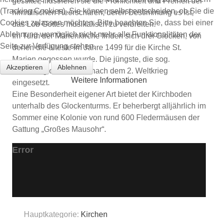
gestiftet, illustrieren sie die Fröhlichkeit und Freiheit der
(Tracking Cookies). Sie können selbst entscheiden, ob Sie die
himmlischen Heerscharen, deren Bestimmung es ist,
Cookies zulassen möchten. Bitte beachten Sie, dass bei einer
das Lob Gottes musikalisch zu verbreiten.
Ablehnung womöglich nicht mehr alle Funktionalitäten der
Im Turm der Marienkirche finden sich drei Glocken, von
Seite zur Verfügung stehen.
denen die älteste im Jahre 1499 für die Kirche St.
Marien gegossen wurde. Die jüngste, die sog.
Akzeptieren
Ablehnen
Friedensglocke wurde nach dem 2. Weltkrieg
Weitere Informationen
eingesetzt.
Eine Besonderheit eigener Art bietet der Kirchboden
unterhalb des Glockenturms. Er beherbergt alljährlich im
Sommer eine Kolonie von rund 600 Fledermäusen der
Gattung „Großes Mausohr“.
Error
Hauptkategorie:
Kirchen