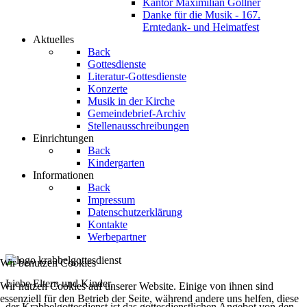
Kantor Maximilian Göllner
Danke für die Musik - 167.
Erntedank- und Heimatfest
Aktuelles
Back
Gottesdienste
Literatur-Gottesdienste
Konzerte
Musik in der Kirche
Gemeindebrief-Archiv
Stellenausschreibungen
Einrichtungen
Back
Kindergarten
Informationen
Back
Impressum
Datenschutzerklärung
Kontakte
Werbepartner
Wir benutzen Cookies
Liebe Eltern und Kinder,
Wir nutzen Cookies auf unserer Website. Einige von ihnen sind
essenziell für den Betrieb der Seite, während andere uns helfen, diese
der Krabbelgottesdienst ist das gottesdienstlichen Angebot von den