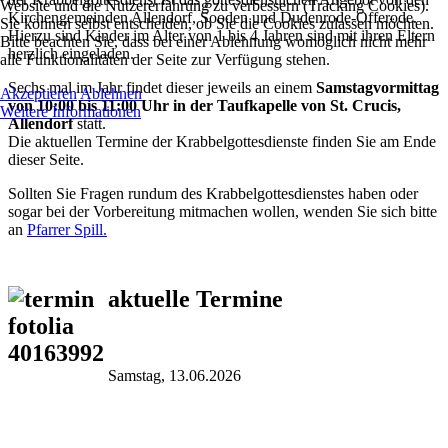
Website und die Nutzererfahrung zu verbessern (Tracking Cookies).
Kirchengemeinden Allendorf, Sooden und Dudenrode-Offerode.
Sie können selbst entscheiden, ob Sie die Cookies zulassen möchten.
Hierzu sind Kinder im Alter von 1 bis 4 Jahren sind mit ihren Eltern
Bitte beachten Sie, dass bei einer Ablehnung womöglich nicht mehr
herzlich eingeladen.
alle Funktionalitäten der Seite zur Verfügung stehen.
Sechs mal im Jahr findet dieser jeweils an einem
Samstagvormittag
Akzeptieren
Ablehnen
von 10:00 bis 11:00 Uhr in der Taufkapelle von St. Crucis,
Weitere Informationen
Allendorf
statt.
Die aktuellen Termine der Krabbelgottesdienste finden Sie am Ende
dieser Seite.
Sollten Sie Fragen rundum des Krabbelgottesdienstes haben oder
sogar bei der Vorbereitung mitmachen wollen, wenden Sie sich bitte
an
Pfarrer Spill.
aktuelle Termine
Samstag, 13.06.2026