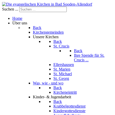
Suchen ...
Home
Über uns
Back
Kirchengemeinden
Unsere Kirchen
Back
St. Crucis
Back
Ihre Spende für St.
Crucis ...
Ellershausen
St. Marien
St. Michael
St. Georg
Was, wie - und wo
Back
Kircheneintritt
Kinder- & Jugendarbeit
Back
Krabbelgottesdienst
Kindergottesdienste