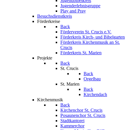
Jugendbibelkreis
Jugenderlebnisgruppe
Play and Pray
Besuchsdienstkreis
Förderkreise
Back
Förderverein St. Crucis e.V.
Förderkreis Kirch- und Bibelgarten
Förderkreis Kirchenmusik an St.
Crucis
Förderkreis St. Marien
Projekte
Back
St. Crucis
Back
Orgelbau
St. Marien
Back
Kirchendach
Kirchenmusik
Back
Kirchenchor St. Crucis
Posaunenchor St. Crucis
Stadtkantorei
Kammerchor