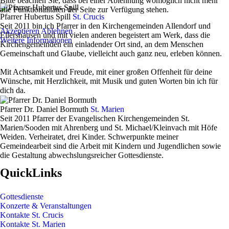
Bitte beachten Sie, dass bei einer Ablehnung womöglich nicht mehr
alle Funktionalitäten der Seite zur Verfügung stehen.
Pfarrer Hubertus Spill
St. Crucis
Seit 2011 bin ich Pfarrer in den Kirchengemeinden Allendorf und
Akzeptieren
Ablehnen
Ellershausen und mit vielen anderen begeistert am Werk, dass die
Weitere Informationen
Kirchengemeinden ein einladender Ort sind, an dem Menschen
Gemeinschaft und Glaube, vielleicht auch ganz neu, erleben können.
Mit Achtsamkeit und Freude, mit einer großen Offenheit für deine
Wünsche, mit Herzlichkeit, mit Musik und guten Worten bin ich für
dich da.
Pfarrer Dr. Daniel Bormuth
St. Marien
Seit 2011 Pfarrer der Evangelischen Kirchengemeinden St.
Marien/Sooden mit Ahrenberg und St. Michael/Kleinvach mit Höfe
Weiden. Verheiratet, drei Kinder. Schwerpunkte meiner
Gemeindearbeit sind die Arbeit mit Kindern und Jugendlichen sowie
die Gestaltung abwechslungsreicher Gottesdienste.
QuickLinks
Gottesdienste
Konzerte & Veranstaltungen
Kontakte St. Crucis
Kontakte St. Marien