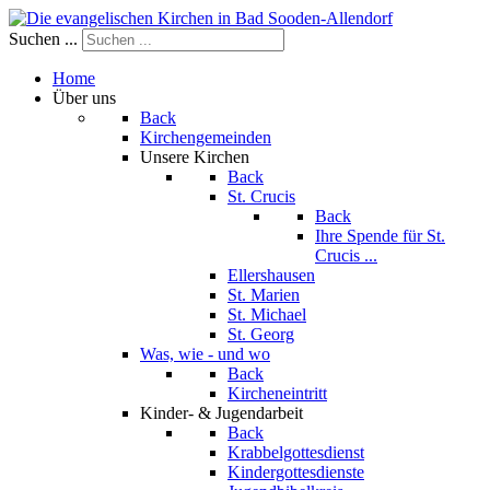
Suchen ...
Home
Über uns
Back
Kirchengemeinden
Unsere Kirchen
Back
St. Crucis
Back
Ihre Spende für St.
Crucis ...
Ellershausen
St. Marien
St. Michael
St. Georg
Was, wie - und wo
Back
Kircheneintritt
Kinder- & Jugendarbeit
Back
Krabbelgottesdienst
Kindergottesdienste