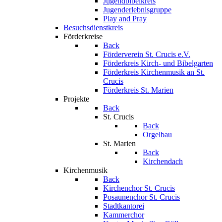
Jugendbibelkreis
Jugenderlebnisgruppe
Play and Pray
Besuchsdienstkreis
Förderkreise
Back
Förderverein St. Crucis e.V.
Förderkreis Kirch- und Bibelgarten
Förderkreis Kirchenmusik an St.
Crucis
Förderkreis St. Marien
Projekte
Back
St. Crucis
Back
Orgelbau
St. Marien
Back
Kirchendach
Kirchenmusik
Back
Kirchenchor St. Crucis
Posaunenchor St. Crucis
Stadtkantorei
Kammerchor