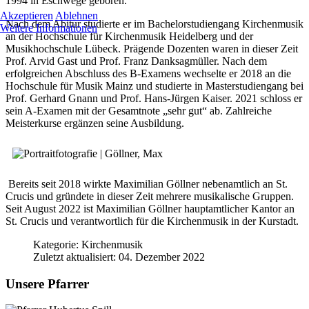
1994 in Eschwege geboren.
Akzeptieren
Ablehnen
Nach dem Abitur studierte er im Bachelorstudiengang Kirchenmusik
Weitere Informationen
an der Hochschule für Kirchenmusik Heidelberg und der
Musikhochschule Lübeck. Prägende Dozenten waren in dieser Zeit
Prof. Arvid Gast und Prof. Franz Danksagmüller. Nach dem
erfolgreichen Abschluss des B-Examens wechselte er 2018 an die
Hochschule für Musik Mainz und studierte in Masterstudiengang bei
Prof. Gerhard Gnann und Prof. Hans-Jürgen Kaiser. 2021 schloss er
sein A-Examen mit der Gesamtnote „sehr gut“ ab.
Zahlreiche
Meisterkurse ergänzen seine Ausbildung.
Bereits seit 2018 wirkte Maximilian Göllner nebenamtlich an St.
Crucis und gründete in dieser Zeit mehrere musikalische Gruppen.
Seit August 2022 ist Maximilian Göllner hauptamtlicher Kantor an
St. Crucis und verantwortlich für die Kirchenmusik in der Kurstadt.
Kategorie:
Kirchenmusik
Zuletzt aktualisiert: 04. Dezember 2022
Unsere Pfarrer