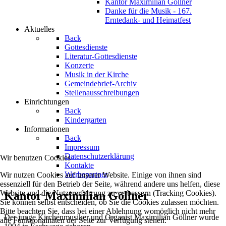
Kantor Maximilian Göllner
Danke für die Musik - 167.
Erntedank- und Heimatfest
Aktuelles
Back
Gottesdienste
Literatur-Gottesdienste
Konzerte
Musik in der Kirche
Gemeindebrief-Archiv
Stellenausschreibungen
Einrichtungen
Back
Kindergarten
Informationen
Back
Impressum
Datenschutzerklärung
Wir benutzen Cookies
Kontakte
Werbepartner
Wir nutzen Cookies auf unserer Website. Einige von ihnen sind
essenziell für den Betrieb der Seite, während andere uns helfen, diese
Website und die Nutzererfahrung zu verbessern (Tracking Cookies).
Kantor Maximilian Göllner
Sie können selbst entscheiden, ob Sie die Cookies zulassen möchten.
Bitte beachten Sie, dass bei einer Ablehnung womöglich nicht mehr
Der junge Kirchenmusiker und Organist Maximilian Göllner wurde
alle Funktionalitäten der Seite zur Verfügung stehen.