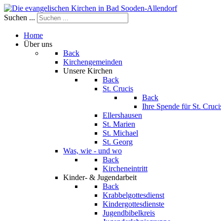
Suchen ...
Home
Über uns
Back
Kirchengemeinden
Unsere Kirchen
Back
St. Crucis
Back
Ihre Spende für St. Crucis
Ellershausen
St. Marien
St. Michael
St. Georg
Was, wie - und wo
Back
Kircheneintritt
Kinder- & Jugendarbeit
Back
Krabbelgottesdienst
Kindergottesdienste
Jugendbibelkreis