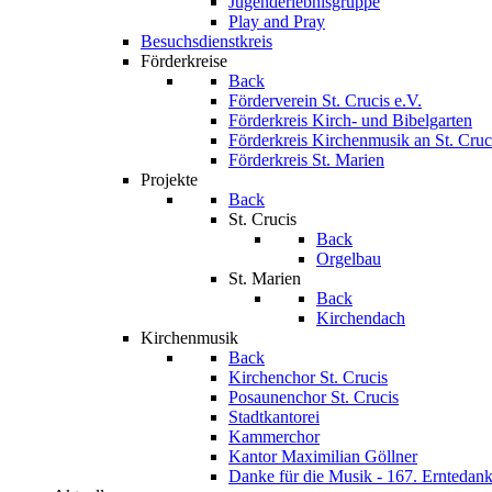
Jugenderlebnisgruppe
Play and Pray
Besuchsdienstkreis
Förderkreise
Back
Förderverein St. Crucis e.V.
Förderkreis Kirch- und Bibelgarten
Förderkreis Kirchenmusik an St. Cruc
Förderkreis St. Marien
Projekte
Back
St. Crucis
Back
Orgelbau
St. Marien
Back
Kirchendach
Kirchenmusik
Back
Kirchenchor St. Crucis
Posaunenchor St. Crucis
Stadtkantorei
Kammerchor
Kantor Maximilian Göllner
Danke für die Musik - 167. Erntedank