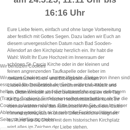
16:16 Uhr
Eure Liebe feiern, einfach und ohne lange Vorbereitung
aber festlich mit Gottes Segen. Dazu laden wir Euch an
diesem unvergesslichen Datum nach Bad Sooden-
Allendorf an den Kirchplatz herzlich ein. Ihr habt die
Wahl: Wollt Ihr Eure Hochzeit im Innenraum der
schönen St. Crucis Kirche oder in der kleinen und
Wir benutzen Cookies
feinen angrenzenden Taufkapelle oder lieber im
Wir nutzen Cookies auf unserer Website. Einige von ihnen sind
romantischen Kirch- und Bibelgarten erleben?
essenziell für den Betrieb der Seite, während andere uns
Liebevolle Dekorationen, berührende Live-Musik und
helfen, diese Website und die Nutzererfahrung zu verbessern
ein Oldtimermobil als Hochzeitskutsche sollen den Tag
(Tracking Cookies). Sie können selbst entscheiden, ob Sie die
für Euch abrunden. Frische Hochzeitssträuße könnt Ihr
Cookies zulassen möchten. Bitte beachten Sie, dass bei einer
ebenso wählen wie das kulinarische Angebot des Cafés
Ablehnung womöglich nicht mehr alle Funktionalitäten der
Himmelspforte, das in unsere Erlebniskirche integriert
Seite zur Verfügung stehen.
ist. Rund um St. Crucis mit dem historischen Kirchplatz
wird alles im Zeichen der Liebe stehen.